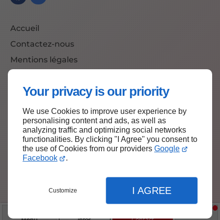
Accueil
Contactez-nous
Mentions légales
Plan du site
Your privacy is our priority
We use Cookies to improve user experience by
Haut de page
personalising content and ads, as well as
analyzing traffic and optimizing social networks
functionalities. By clicking "I Agree" you consent to
the use of Cookies from our providers
Google
Facebook
.
I AGREE
Customize
Menu
Infos
Contact